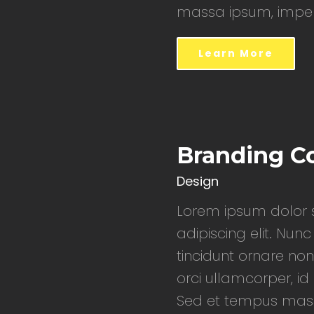
massa ipsum, imperd
Learn More
Branding Co
Design
Lorem ipsum dolor s
adipiscing elit. Nunc
tincidunt ornare non
orci ullamcorper, i
Sed et tempus mass