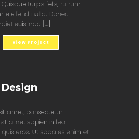
 Quisque turpis felis, rutrum
m eleifend nulla. Donec
iet euismod [...]
View Project
 Design
it amet, consectetur
 sit amet sapien in leo
 quis eros. Ut sodales enim et