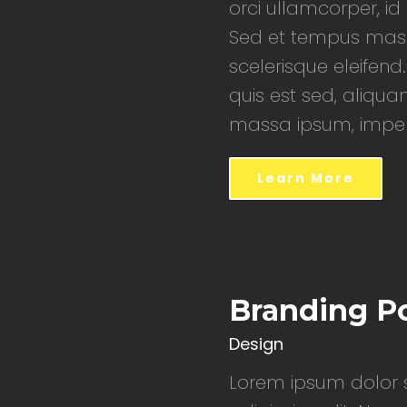
orci ullamcorper, i
Sed et tempus mass
scelerisque eleifend.
quis est sed, aliqua
massa ipsum, imperd
Learn More
Branding P
Design
Lorem ipsum dolor s