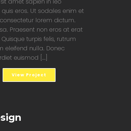
 sit amet sapien in leo
 quis eros. Ut sodales enim et
d consectetur lorem dictum.
a. Praesent non eros at erat
 Quisque turpis felis, rutrum
m eleifend nulla. Donec
iet euismod [...]
View Project
sign