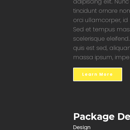
adipiscing elit. Nunc
tincidunt ornare non
orci ullamcorper, i
Sed et tempus mass
scelerisque eleifend.
quis est sed, aliqua
massa ipsum, imperd
Learn More
Package De
Design