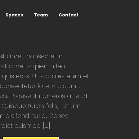
Spaces
Team
Contact
it amet, consectetur
 sit amet sapien in leo
 quis eros. Ut sodales enim et
d consectetur lorem dictum.
a. Praesent non eros at erat
 Quisque turpis felis, rutrum
m eleifend nulla. Donec
iet euismod [...]