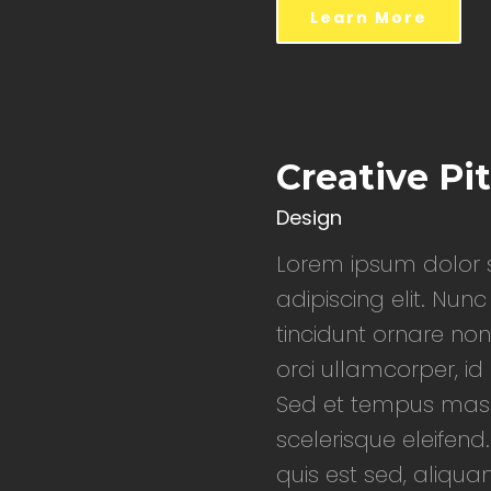
Learn More
Creative Pi
Design
Lorem ipsum dolor s
adipiscing elit. Nunc
tincidunt ornare non
orci ullamcorper, i
Sed et tempus mass
scelerisque eleifend.
quis est sed, aliqua