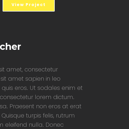
View Project
tcher
it amet, consectetur
 sit amet sapien in leo
 quis eros. Ut sodales enim et
d consectetur lorem dictum.
a. Praesent non eros at erat
 Quisque turpis felis, rutrum
m eleifend nulla. Donec