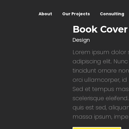
About
Our Projects
Consulting
Book Cover
Design
Lorem ipsum dolor s
adipiscing elit. Nunc
tincidunt ornare non
orci ullamcorper, i
Sed et tempus mass
scelerisque eleifend.
quis est sed, aliqua
massa ipsum, imperd