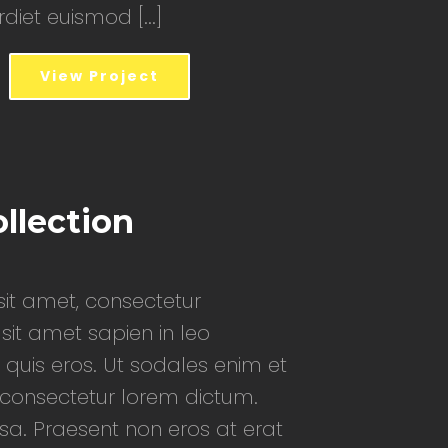
iet euismod [...]
View Project
llection
it amet, consectetur
 sit amet sapien in leo
 quis eros. Ut sodales enim et
d consectetur lorem dictum.
a. Praesent non eros at erat