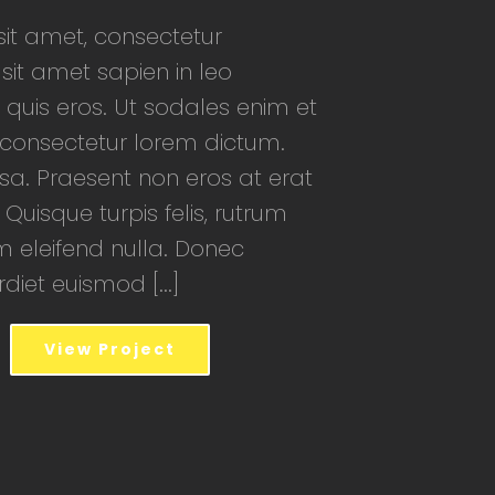
it amet, consectetur
 sit amet sapien in leo
 quis eros. Ut sodales enim et
d consectetur lorem dictum.
a. Praesent non eros at erat
 Quisque turpis felis, rutrum
m eleifend nulla. Donec
iet euismod [...]
View Project