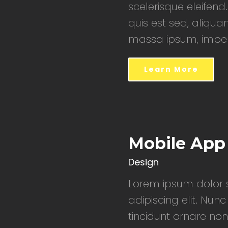
scelerisque eleifend.
quis est sed, aliqua
massa ipsum, imperd
Learn More
Mobile App
Design
Lorem ipsum dolor s
adipiscing elit. Nunc
tincidunt ornare non